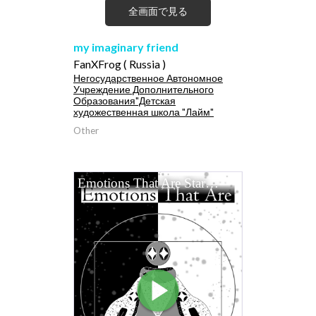
全画面で見る
my imaginary friend
FanXFrog ( Russia )
Негосударственное Автономное
Учреждение Дополнительного
Образования"Детская
художественная школа "Лайм"
Other