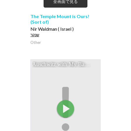
全画面で見る
The Temple Mount is Ours!
(Sort of)
Nir Waldman ( Israel )
שנקר
Other