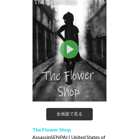
全画面で見る
The Flower Shop
AssassinSENPAI ( United States of