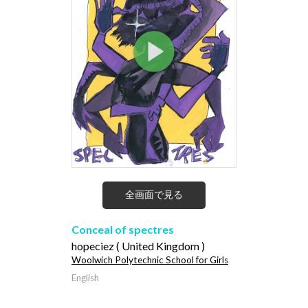
全画面で見る
Conceal of spectres
hopeciez ( United Kingdom )
Woolwich Polytechnic School for Girls
English