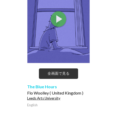
全画面で見る
The Blue Hours
Flo Woolley ( United Kingdom )
Leeds Arts University
English