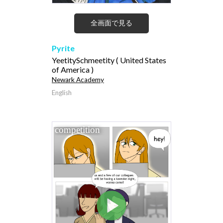
全画面で見る
Pyrite
YeetitySchmeetity ( United States
of America )
Newark Academy
English