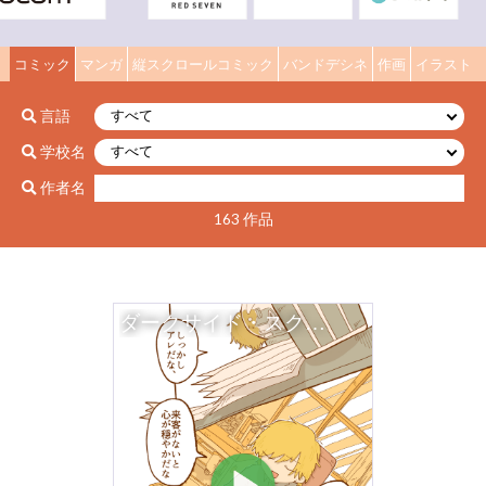
コミック
マンガ
縦スクロールコミック
バンドデシネ
作画
イラスト
言語
学校名
作者名
163 作品