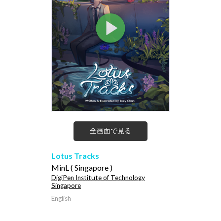
全画面で見る
Lotus Tracks
MinL ( Singapore )
DigiPen Institute of Technology
Singapore
English